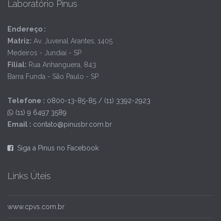
Laboratório Pinus
Endereço :
Matriz:
Av. Juvenal Arantes, 1405
Medeiros - Jundiaí - SP
Filial:
Rua Anhanguera, 843
Barra Funda - São Paulo - SP
Telefone :
0800-13-85-85 / (11) 3392-2923
(11) 9 6497 3589
Email :
contato@pinusbr.com.br
Siga a Pinus no Facebook
Links Úteis
www.cpvs.com.br